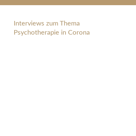
Interviews zum Thema
Psychotherapie in Corona
Keine Urlaubsplanung, nicht schnell
die Freundin im Lieblingscafé
treffen – Corona hat unseren