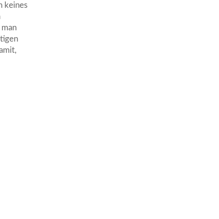
n keines
n
t man
ntigen
amit,