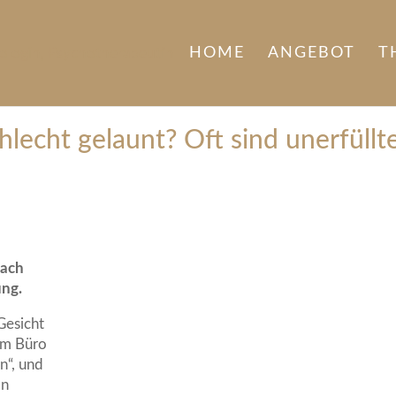
HOME
ANGEBOT
T
lecht gelaunt? Oft sind unerfüllt
fach
ng.
Gesicht
im Büro
n“, und
on