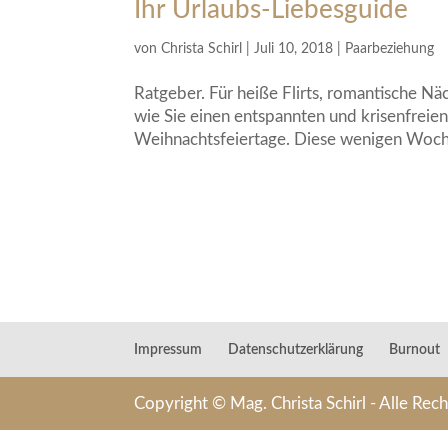
Ihr Urlaubs-Liebesguide
von
Christa Schirl
|
Juli 10, 2018
|
Paarbeziehung
Ratgeber. Für heiße Flirts, romantische 
wie Sie einen entspannten und krisenfrei
Weihnachtsfeiertage. Diese wenigen Woche
Impressum
Datenschutzerklärung
Burnout
Copyright © Mag. Christa Schirl - Alle Rec