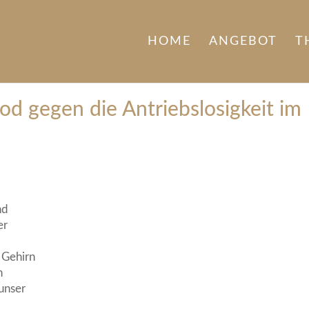
HOME
ANGEBOT
T
d gegen die Antriebslosigkeit im
nd
er
 Gehirn
n
 unser