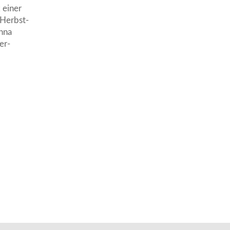
 einer
 Herbst-
anna
er-