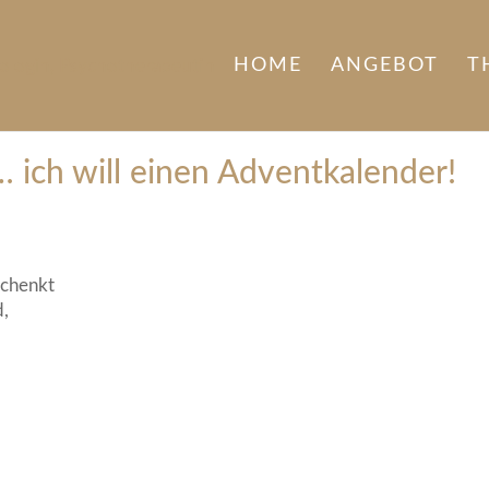
HOME
ANGEBOT
T
n… ich will einen Adventkalender!
schenkt
d,