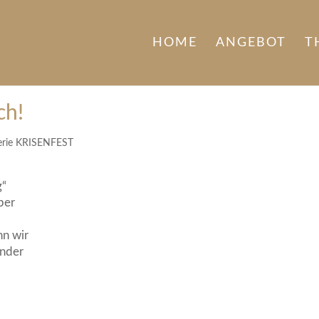
HOME
ANGEBOT
T
ch!
erie KRISENFEST
g“
ber
nn wir
ander