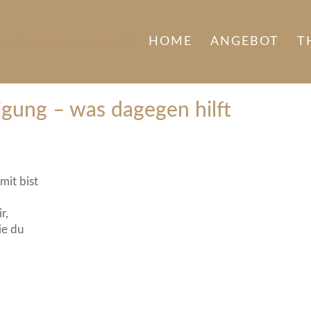
HOME
ANGEBOT
T
igung – was dagegen hilft
mit bist
r,
ie du