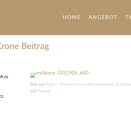
HOME
ANGEBOT
T
rone Beitrag
ft zu
Bild von
Rosy – The world is worth thousands of pictur
auf
Pixabay
22.