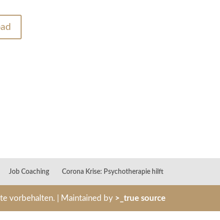
oad
Job Coaching
Corona Krise: Psychotherapie hilft
hte vorbehalten. | Maintained by
>_true source